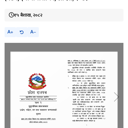
१५ बैशाख, २०८२
A
A