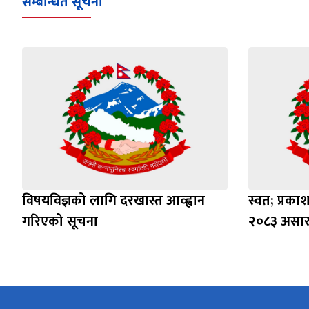
सम्बन्धित सूचना
विषयविज्ञको लागि दरखास्त आव्ह्वान
स्वत; प्रक
गरिएको सूचना
२०८३ असार 