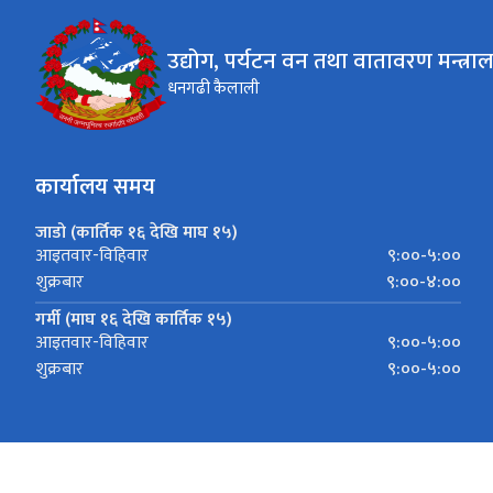
उद्योग, पर्यटन वन तथा वातावरण मन्त्रा
धनगढी कैलाली
कार्यालय समय
जाडो (कार्तिक १६ देखि माघ १५)
९:००-५:००
आइतवार-विहिवार
९:००-४:००
शुक्रबार
गर्मी (माघ १६ देखि कार्तिक १५)
९:००-५:००
आइतवार-विहिवार
९:००-५:००
शुक्रबार