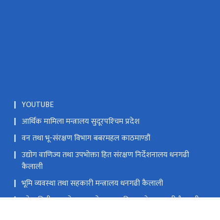
YOUTUBE
आर्थिक मामिला मन्त्रालय सुदूरपश्‍चिम प्रदेश
वन तथा भू-संरक्षण विभाग बबरमहल काठमाण्डौं
उद्योग वाणिज्य तथा उपभोक्ता हित संरक्षण निर्देशनालय धनगढी
कैलाली
भूमि व्यवस्था तथा सहकारी मन्त्रालय धनगढी कैलाली
प्रदेश निती तथा योजना आयोग सुदूरपश्‍चिम प्रदेश धनगढी कैलाली
मन्त्रालयको हटलाईन नम्बर ९८५८४७६६६५