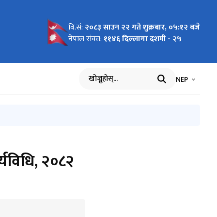
वि.सं:
२०८३ साउन २२ गते शुक्रबार, ०५:१२ बजे
कार्यालय
मा (पर्यटन
ानुसार
ानुसार
ुसन्धान
०८२
र्यान्वयन
एको
ुस्तिका
 जेष्ठता र
 सूचना
म्बन्धि
िक्री
थो संशोधन)
९०
न कार्यालय
(चौथो
रस्ताव तथा
नेपाल संवत:
११४६ दिल्लागा दशमी - २५
वरण
ष्ट विवरण
विधि, २०८२
वारको
भाषा चयन गर्नुह
भाषा प
NEP
खोज्नुहोस्
ार्यविधि, २०८२