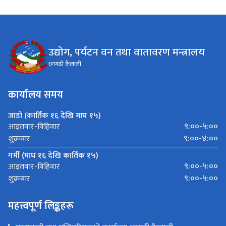
उद्योग, पर्यटन वन तथा वातावरण मन्त्रालय
धनगढी कैलाली
कार्यालय समय
जाडो (कार्तिक १६ देखि माघ १५)
९:००-५:००
आइतवार-विहिवार
९:००-४:००
शुक्रबार
गर्मी (माघ १६ देखि कार्तिक १५)
९:००-५:००
आइतवार-विहिवार
९:००-५:००
शुक्रबार
महत्त्वपूर्ण लिङ्कहरू