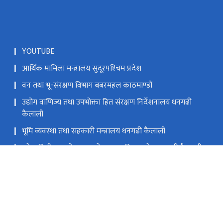
YOUTUBE
आर्थिक मामिला मन्त्रालय सुदूरपश्‍चिम प्रदेश
वन तथा भू-संरक्षण विभाग बबरमहल काठमाण्डौं
उद्योग वाणिज्य तथा उपभोक्ता हित संरक्षण निर्देशनालय धनगढी
कैलाली
भूमि व्यवस्था तथा सहकारी मन्त्रालय धनगढी कैलाली
प्रदेश निती तथा योजना आयोग सुदूरपश्‍चिम प्रदेश धनगढी कैलाली
मन्त्रालयको हटलाईन नम्बर ९८५८४७६६६५