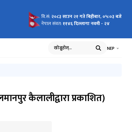
वि.सं:
२०८३ साउन २१ गते बिहीबार, ०५:०३ बजे
कार्यालय
मा (पर्यटन
ानुसार
ानुसार
ुसन्धान
०८२
र्यान्वयन
एको
ुस्तिका
 जेष्ठता र
 सूचना
म्बन्धि
िक्री
थो संशोधन)
९०
न कार्यालय
(चौथो
रस्ताव तथा
नेपाल संवत:
११४६ दिल्लागा नवमी - २४
वरण
ष्ट विवरण
विधि, २०८२
वारको
भाषा चयन गर्नुह
भाषा प
NEP
खोज्नुहोस्
मानपुर कैलालीद्वारा प्रकाशित)