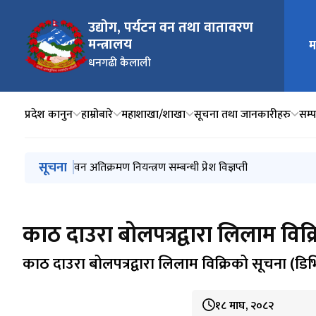
उद्योग, पर्यटन वन तथा वातावरण
मन्त्रालय
म
मुख्य न
धनगढी कैलाली
प्रदेश कानुन
हाम्रोबारे
महाशाखा/शाखा
सूचना तथा जानकारीहरु
सम्प
मुख्य नेभिगेसनमा जानुहोस्
सूचना
वन अतिक्रमण नियन्त्रण सम्बन्धी प्रेश विज्ञप्ती
काठ दाउरा बोलपत्रद्वारा लिलाम विक
काठ दाउरा बोलपत्रद्वारा लिलाम विक्रिको सूचना (डि
१८ माघ, २०८२