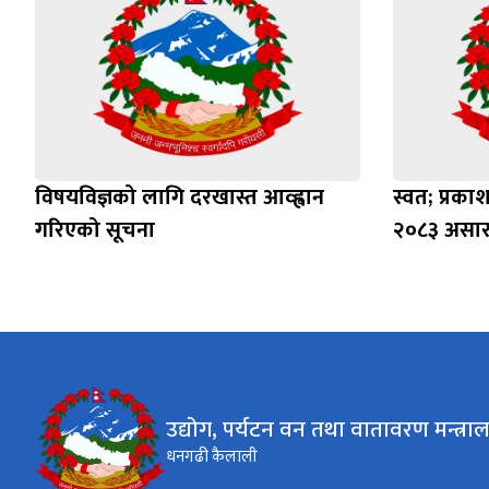
विषयविज्ञको लागि दरखास्त आव्ह्वान
स्वत; प्रक
गरिएको सूचना
२०८३ असार 
उद्योग, पर्यटन वन तथा वातावरण मन्त्रा
धनगढी कैलाली