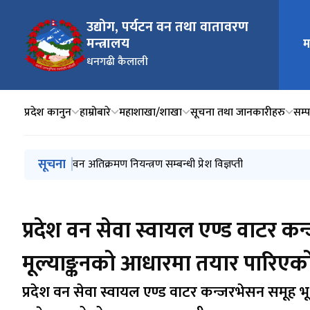
उद्योग, पर्यटन वन तथा वातावरण
मन्त्रालय
म
मुख्य न
धनगढी कैलाली
प्रदेश कानुन
हाम्रोबारे
महाशाखा/शाखा
सूचना तथा जानकारीहरु
सम्प
मुख्य नेभिगेसनमा जानुहोस्
सूचना
वन अतिक्रमण नियन्त्रण सम्बन्धी प्रेश विज्ञप्ती
प्रदेश वन सेवा स्वायल एण्ड वाटर क
मूल्याङ्कनको आधारमा तयार पारिएको 
प्रदेश वन सेवा स्वायल एण्ड वाटर कन्जरभेसन समूह भ