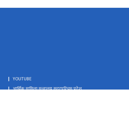
YOUTUBE
आर्थिक मामिला मन्त्रालय सुदूरपश्‍चिम प्रदेश
वन तथा भू-संरक्षण विभाग बबरमहल काठमाण्डौं
उद्योग वाणिज्य तथा उपभोक्ता हित संरक्षण निर्देशनालय धनगढी
कैलाली
भूमि व्यवस्था तथा सहकारी मन्त्रालय धनगढी कैलाली