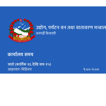
उद्योग, पर्यटन वन तथा वातावरण मन्त्रा
धनगढी कैलाली
कार्यालय समय
जाडो (कार्तिक १६ देखि माघ १५)
९:००-५:००
आइतवार-विहिवार
९:००-४:००
शुक्रबार
गर्मी (माघ १६ देखि कार्तिक १५)
९:००-५:००
आइतवार-विहिवार
९:००-५:००
शुक्रबार