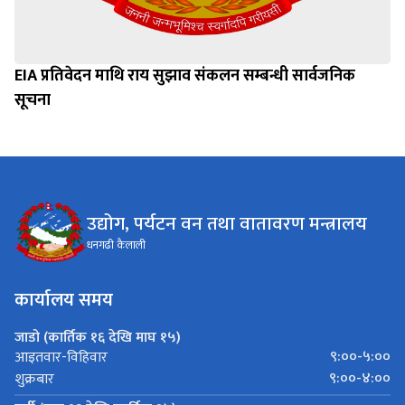
EIA प्रतिवेदन माथि राय सुझाव संकलन सम्बन्धी सार्वजनिक
सूचना
उद्योग, पर्यटन वन तथा वातावरण मन्त्रालय
धनगढी कैलाली
कार्यालय समय
जाडो (कार्तिक १६ देखि माघ १५)
९:००-५:००
आइतवार-विहिवार
९:००-४:००
शुक्रबार