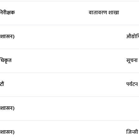
िरीक्षक
वातावरण शाखा
्रशासन)
‍‍औद्यो
अधिकृत
सूचना 
ौं
पर्यट
्रशासन)
्रशासन)
जिन्सी