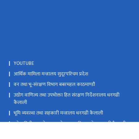
YOUTUBE
आर्थिक मामिला मन्त्रालय सुदूरपश्‍चिम प्रदेश
वन तथा भू-संरक्षण विभाग बबरमहल काठमाण्डौं
उद्योग वाणिज्य तथा उपभोक्ता हित संरक्षण निर्देशनालय धनगढी
कैलाली
भूमि व्यवस्था तथा सहकारी मन्त्रालय धनगढी कैलाली
प्रदेश निती तथा योजना आयोग सुदूरपश्‍चिम प्रदेश धनगढी कैलाली
मन्त्रालयको हटलाईन नम्बर ९८५८४७६६६५