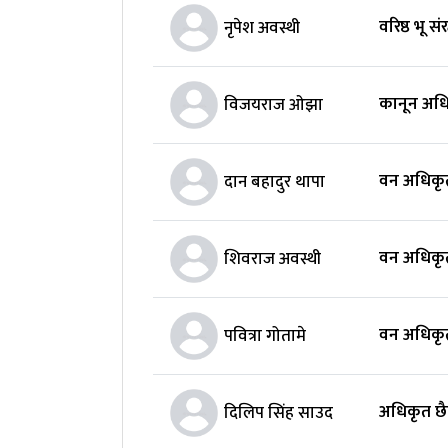
वरिष्ठ भू 
नृपेश अवस्थी
कानून अध
विजयराज ओझा
वन अधिकृ
दान बहादुर थापा
वन अधिकृ
शिवराज अवस्थी
वन अधिकृ
पवित्रा गोतामे
अधिकृत छैट
दिलिप सिंह साउद