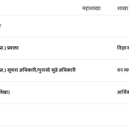
महाशाखा
शाखा
व
ा.) प्रवक्ता
विज्ञ
रा.) सूचना अधिकारी/गुनासो सुन्ने अधिकारी
वन व्
लेखा)
आर्थि