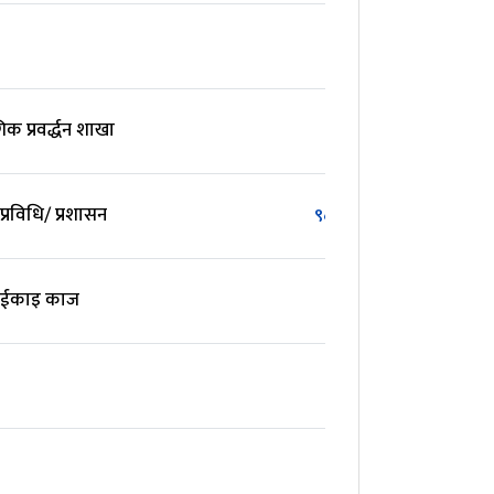
गिक प्रवर्द्धन शाखा
प्रविधि/ प्रशासन
९८५८४७६६६५
न ईकाइ काज