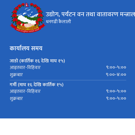
उद्योग, पर्यटन वन तथा वातावरण मन्त्रा
धनगढी कैलाली
कार्यालय समय
जाडो (कार्तिक १६ देखि माघ १५)
९:००-५:००
आइतवार-विहिवार
९:००-४:००
शुक्रबार
गर्मी (माघ १६ देखि कार्तिक १५)
९:००-५:००
आइतवार-विहिवार
९:००-५:००
शुक्रबार