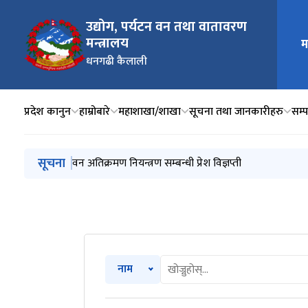
उद्योग, पर्यटन वन तथा वातावरण
मन्त्रालय
म
मुख्य न
धनगढी कैलाली
प्रदेश कानुन
हाम्रोबारे
महाशाखा/शाखा
सूचना तथा जानकारीहरु
सम्प
मुख्य नेभिगेसनमा जानुहोस्
सूचना
वन अतिक्रमण नियन्त्रण सम्बन्धी प्रेश विज्ञप्ती
नाम