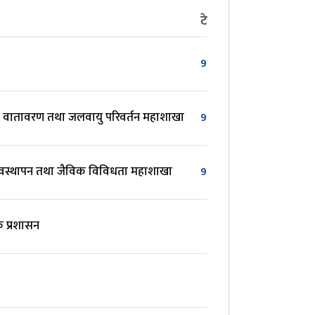
टेलिफोन
इमेल
9858422507
ान वातावरण तथा जलवायु परिवर्तन महाशाखा
9858476942
यवस्थापन तथा जैविक विविधता महाशाखा
9858476941
suchan
क प्रशासन