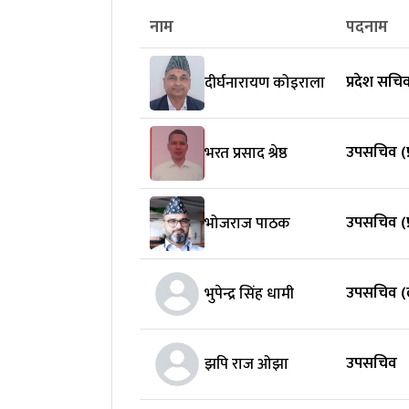
नाम
पदनाम
प्रदेश सचि
दीर्घनारायण कोइराला
उपसचिव (प्र
भरत प्रसाद श्रेष्ठ
उपसचिव (प्
भोजराज पाठक
उपसचिव (
भुपेन्द्र सिंह धामी
उपसचिव
झपि राज ओझा