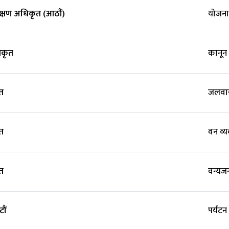
संरक्षण अधिकृत (आठौं)
योजना
िकृत
कानून
त
जलवाय
त
वन व्
त
वन्यजन
ौं
पर्यट